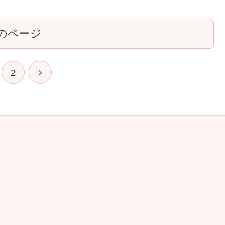
のページ
次
2
へ