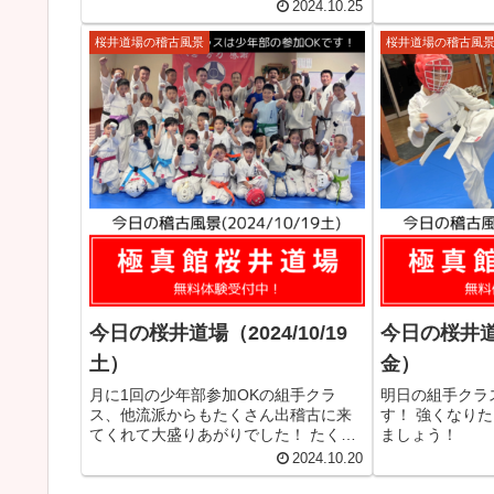
2024.10.25
桜井道場の稽古風景
桜井道場の稽古風
今日の桜井道場（2024/10/19
今日の桜井道場
土）
金）
月に1回の少年部参加OKの組手クラ
明日の組手クラ
ス、他流派からもたくさん出稽古に来
す！ 強くなり
てくれて大盛りあがりでした！ たくさ
ましょう！
ん参加してくれてありがとうございま
2024.10.20
した！ 参加した皆さんはよく頑張りま
した！ 来月は11/16（土）です。