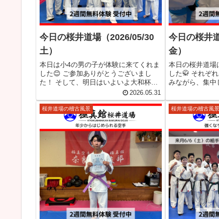
今日の桜井道場（2026/05/30
今日の桜井道場
土）
金）
本日は小4の男の子が体験に来てくれま
本日の桜井道場
した😊 ご参加ありがとうございまし
した🥋 それぞ
た！ そして、明日はいよいよ大和杯交
みながら、集中
流試合です🥋 出場する皆さんは、これ
した。 極真館
2026.05.31
までの稽古で積み重ねてきたことを信
は、2週間無料
じて、自分の実力を出し切れるよう頑
を通じて礼儀や
桜井道場の稽古風景
桜井道場の稽古風
張りましょう！ 応援しています...
育てていきましょ