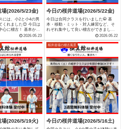
2026/5/23金)
今日の桜井道場(2026/5/22金)
スには、小2と小4の男
今日は合同クラスを行いました🥋 基
くれました😊 今日は
本・移動・ミット・対人練習など、そ
中心に稽古！ 基本から
れぞれ集中して良い稽古ができまし
ながら、力強い突きを
た！ 日々の積み重ねを大切に、コツコ
2026.05.23
2026.05.22
した🔥 明日は富田林
ツ頑張っていきましょう😊 極真館奈良
。 参加する道場生はし
県北支部 桜井道場では、2週間無料体験
景
桜井道場の稽古風景
た普段の稽...
受付中です✨ 「空手が初めて」...
2026/5/19火)
今日の桜井道場(2026/5/16土)
で体験の方に参加して
合同クラスに、小4の男の子が体験に来