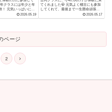
幼年クラスには年少と年
てくれました🥋 元気よく稽古にも参加
験！ 元気いっぱいに稽
してくれて、最後まで一生懸命頑張っ
くれていました✨ 少年
ていました😊 極真館桜井道場では、2
2026.05.19
2026.05.17
男の子が体験🥋 基本や
週間無料体験受付中です！ 空手が初め
にも積極的にチャレン
てのお子様も大歓迎✨ お気軽にご参加
した！ 合...
ください！
のページ
次
2
へ