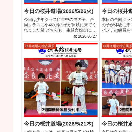
今日の桜井道場(2026/5/26火)
今日の桜井道場(
今日は少年クラスに年中の男の子、合
本日の合同クラ
同クラスに小4の男の子が体験に来てく
の子が体験に来て
れました🥋 どちらも一生懸命稽古に参
パンチの練習を
加してくれていました✨ 極真館奈良県
しっかり意識し
2026.05.27
北支部 桜井道場では、2週間無料体験を
目指して頑張りま
受付中です！ 「空手に興味はあるけど
で強化稽古です
桜井道場の稽古風景
桜井道場の稽古風
続けられるか不安…」とい...
っかり学んで、ま
今日の桜井道場(2026/5/21木)
今日の桜井道場(
少年クラスには、年長の男の子が体験
今日は各クラス