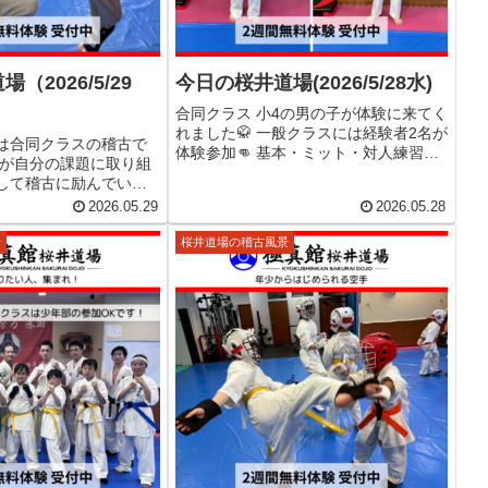
（2026/5/29
今日の桜井道場(2026/5/28水)
合同クラス 小4の男の子が体験に来てく
れました🥋 一般クラスには経験者2名が
は合同クラスの稽古で
体験参加👊 基本・ミット・対人練習な
れが自分の課題に取り組
どを行いました。 桜井道場では2週間無
して稽古に励んでいま
料体験受付中です😊 空手が初めてのお
奈良県北支部 桜井道場で
2026.05.29
2026.05.28
子様も大歓迎です！
体験を受付中です✨ 空手
集中力、強い心と体を
景
桜井道場の稽古風景
う！ 見学...