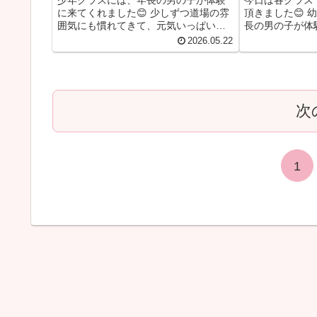
に来てくれました😊 少しずつ道場の雰
頂きました😊 
囲気にも慣れてきて、元気いっぱい頑
長の男の子が体
張っていました！ 合同クラスには、小4
古に取り組んで
2026.05.22
の男の子が体験参加🥋 こちらも少しず
クラスには小4の
つ慣れてきて、一生懸命稽古に取り組
ミット稽古など
んでいました！ 一般クラスで...
ジしてくれていま
次
1