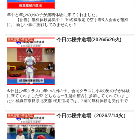
年中と年少の男の子が無料体験に来てくれました。 -------------------------
------ 【新春】無料体験募集中！ 10名様限定で空手着&入会金が無料
に。 新しい事に挑戦してみませんか？ ---------------...
今日の桜井道場(2026/5/26火)
桜井道場の稽古風景
今日は少年クラスに年中の男の子、合同クラスに小4の男の子が体験
に来てくれました🥋 どちらも一生懸命稽古に参加してくれていまし
た✨ 極真館奈良県北支部 桜井道場では、2週間無料体験を受付中で
す！ 「空手に興味はあるけど続けられるか不安…」とい...
今日の桜井道場（2026/7/14火）
桜井道場の稽古風景