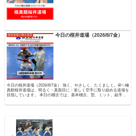
今日の桜井道場（2026/8/7金）
桜井道場の稽古風景
今日の桜井道場（2026/8/7金） 強く、やさしく、たくましく。🥋✨極
真館桜井道場は、明るく・真面目に・楽しく空手に取り組める道場を
目指しています。 本日の稽古では、基本稽古、型、ミット、組手を
中心に稽古しました。型の復習とブラジリアンキ...