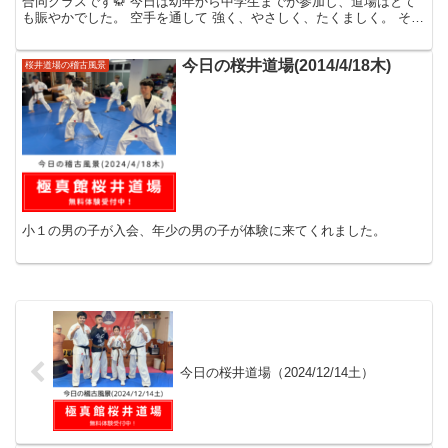
合同クラスです🥋 今日は幼年から中学生までが参加し、道場はとて
も賑やかでした。 空手を通して 強く、やさしく、たくましく。 それ
ぞれのペースで、少しずつ成長していきます。 ーーー...
今日の桜井道場(2014/4/18木)
桜井道場の稽古風景
小１の男の子が入会、年少の男の子が体験に来てくれました。
今日の桜井道場（2024/12/14土）